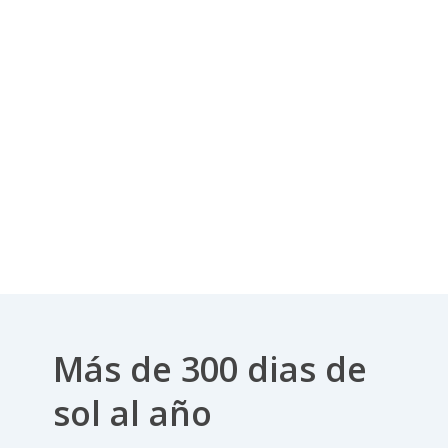
urbanas y arquitectónicas, la
convierte en un set, ideal
para desarrollar tu proyecto,
disfrutando de un clima
cálido y soleado durante todo
el año.
Contacta
Más de 300 dias de
sol al año